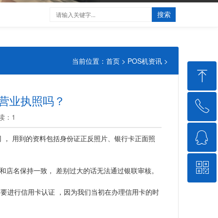
搜索
当前位置：
首页
>
POS机资讯
>
ꁸ
要营业执照吗？
ꂅ
回到顶部
 阅读：1
ꁗ
18537186071
网 ， 用到的资料包括身份证正反照片、银行卡正面照
ꀥ
QQ客服
和店名保持一致， 差别过大的话无法通过银联审核。
要进行信用卡认证 ，因为我们当初在办理信用卡的时
微信二维码