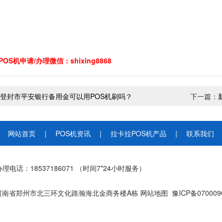
OS机申请/办理微信：shixing8868
登封市平安银行备用金可以用POS机刷吗？
下一篇：
网站首页
|
POS机资讯
|
拉卡拉POS机产品
|
联系我们
理电话：18537186071
（时间7*24小时服务）
河南省郑州市北三环文化路瀚海北金商务楼A栋
网站地图
豫ICP备070009